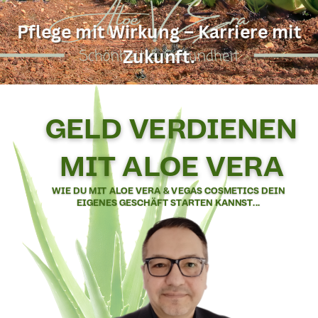
Pflege mit Wirkung – Karriere mit
Vegas Germany Vertriebspartner
Zukunft.
GELD VERDIENEN
MIT ALOE VERA
WIE DU MIT ALOE VERA & VEGAS COSMETICS DEIN
EIGENES GESCHÄFT STARTEN KANNST...